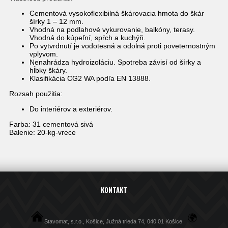
Cementová vysokoflexibilná škárovacia hmota do škár
šírky 1 – 12 mm.
Vhodná na podlahové vykurovanie, balkóny, terasy.
Vhodná do kúpeľní, spŕch a kuchýň.
Po vytvrdnutí je vodotesná a odolná proti poveternostným
vplyvom.
Nenahrádza hydroizoláciu. Spotreba závisí od šírky a
hĺbky škáry.
Klasifikácia CG2 WA podľa EN 13888.
Rozsah použitia:
Do interiérov a exteriérov.
Farba: 31 cementová sivá
Balenie: 20-kg-vrece
KONTAKT
Stavomat, s.r.o., Košice, Južná trieda 74, 040 01 Košice