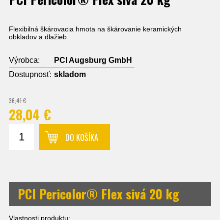
Flexibilná škárovacia hmota na škárovanie keramických
obkladov a dlažieb
Výrobca:
PCI Augsburg GmbH
Dostupnosť:
skladom
36,41 €
28,04 €
DO KOŠÍKA
PCI Pericolor® Flex sivá 20 kg
Vlastnosti produktu: