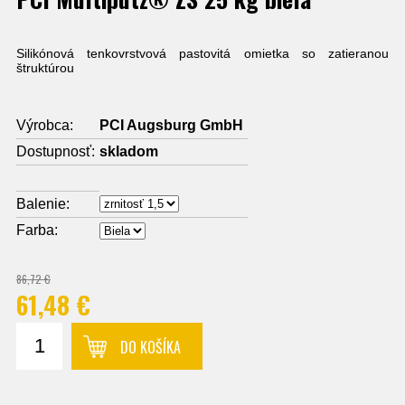
Silikónová tenkovrstvová pastovitá omietka so zatieranou
štruktúrou
Výrobca:
PCI Augsburg GmbH
Dostupnosť:
skladom
Balenie:
Farba:
86,72 €
61,48 €
DO KOŠÍKA