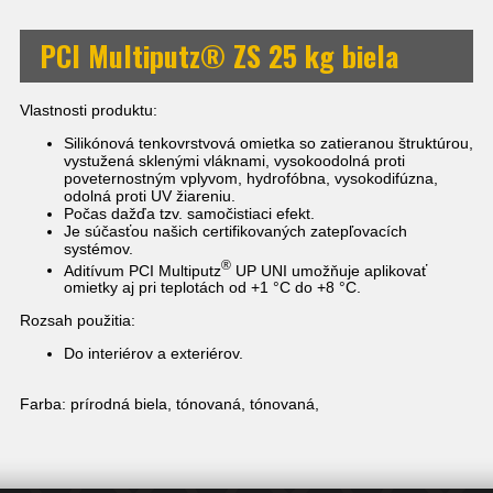
PCI Multiputz® ZS 25 kg biela
Vlastnosti produktu:
Silikónová tenkovrstvová omietka so zatieranou štruktúrou,
vystužená sklenými vláknami, vysokoodolná proti
poveternostným vplyvom, hydrofóbna, vysokodifúzna,
odolná proti UV žiareniu.
Počas dažďa tzv. samočistiaci efekt.
Je súčasťou našich certifikovaných zatepľovacích
systémov.
®
Aditívum PCI Multiputz
UP UNI umožňuje aplikovať
omietky aj pri teplotách od +1 °C do +8 °C.
Rozsah použitia:
Do interiérov a exteriérov.
Farba: prírodná biela, tónovaná, tónovaná,