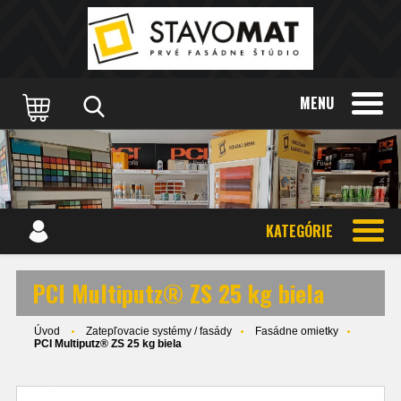
MENU
KATEGÓRIE
PCI Multiputz® ZS 25 kg biela
Úvod
Zatepľovacie systémy / fasády
Fasádne omietky
PCI Multiputz® ZS 25 kg biela