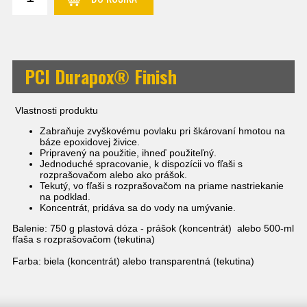
PCI Durapox® Finish
Vlastnosti produktu
Zabraňuje zvyškovému povlaku pri škárovaní hmotou na
báze epoxidovej živice.
Pripravený na použitie, ihneď použiteľný.
Jednoduché spracovanie, k dispozícii vo fľaši s
rozprašovačom alebo ako prášok.
Tekutý, vo fľaši s rozprašovačom na priame nastriekanie
na podklad.
Koncentrát, pridáva sa do vody na umývanie.
Balenie: 750 g plastová dóza - prášok (koncentrát) alebo 500-ml
fľaša s rozprašovačom (tekutina)
Farba: biela (koncentrát) alebo transparentná (tekutina)