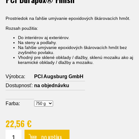
Prostriedok na ľahšie umývanie epoxidových škárovacích hmôt.
Rozsah použitia:
Do interiérov aj exteriérov.
Na steny a podlahy.
Na ľahšie umývanie epoxidových škárovacích hmôt bez
zvyšného povlaku.
Vhodný pre sklené obklady / dlažby, sklenú mozaiku ako aj
keramické obklady / dlažby a mozaiku.
Výrobca:
PCI Augsburg GmbH
Dostupnosť:
na objednávku
Farba:
22,56 €
DO KOŠÍKA