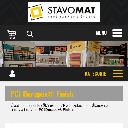
MENU
KATEGÓRIE
PCI Durapox® Finish
Úvod
Lepenie / Škárovanie / Hydroizolácie
Škárovacie
hmoty a tmely
PCI Durapox® Finish