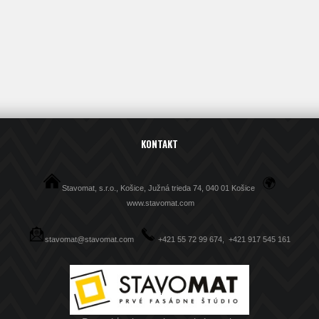
KONTAKT
Stavomat, s.r.o., Košice, Južná trieda 74, 040 01 Košice
www.stavomat.com
stavomat@stavomat.com
+421 55 72 99 674, +421 917 545 161