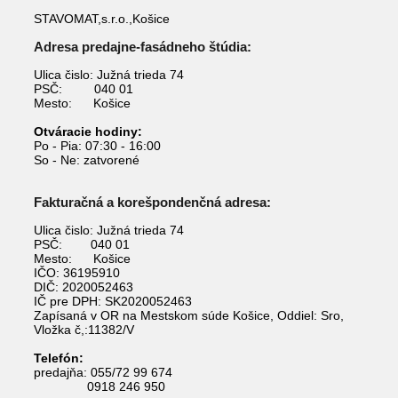
STAVOMAT,s.r.o.,Košice
Adresa predajne-fasádneho štúdia:
Ulica čislo: Južná trieda 74
PSČ: 040 01
Mesto: Košice
Otváracie hodiny:
Po - Pia: 07:30 - 16:00
So - Ne: zatvorené
Fakturačná a korešpondenčná adresa:
Ulica čislo: Južná trieda 74
PSČ: 040 01
Mesto: Košice
IČO: 36195910
DIČ: 2020052463
IČ pre DPH: SK2020052463
Zapísaná v OR na Mestskom súde Košice, Oddiel: Sro,
Vložka č,:11382/V
Telefón:
predajňa: 055/72 99 674
0918 246 950