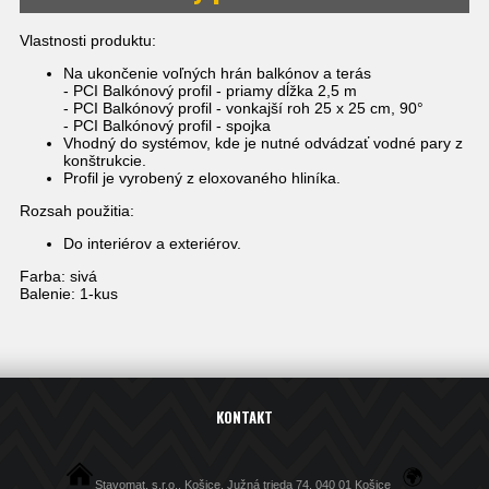
Vlastnosti produktu:
Na ukončenie voľných hrán balkónov a terás
- PCI Balkónový profil - priamy dĺžka 2,5 m
- PCI Balkónový profil - vonkajší roh 25 x 25 cm, 90°
- PCI Balkónový profil - spojka
Vhodný do systémov, kde je nutné odvádzať vodné pary z
konštrukcie.
Profil je vyrobený z eloxovaného hliníka.
Rozsah použitia:
Do interiérov a exteriérov.
Farba: sivá
Balenie: 1-kus
KONTAKT
Stavomat, s.r.o., Košice, Južná trieda 74, 040 01 Košice