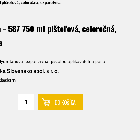
 pištoľová, celoročná, expanzívna
 - 587 750 ml pištoľová, celoročná,
a
yuretánová, expanzívna, pištoľou aplikovateľná pena
ka Slovensko spol. s r. o.
kladom
DO KOŠÍKA