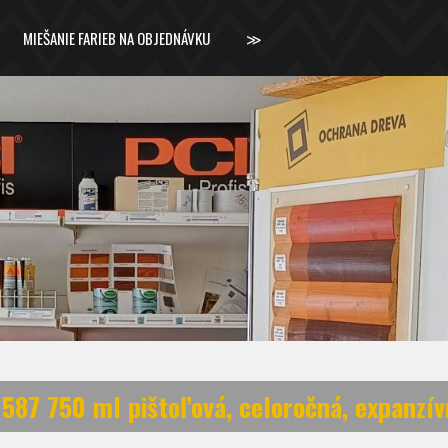
MIEŠANIE FARIEB NA OBJEDNÁVKU
≫
 587 750 ml pištoľová, celoročná, expanzí