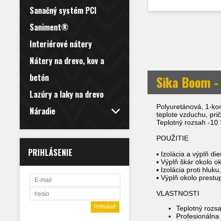
Sanačný systém PCI
Saniment®
Interiérové nátery
Nátery na drevo, kov a
betón
Sika Boom -
Lazúry a laky na drevo
Polyuretánová, 1-ko
Náradie
teplote vzduchu, pri
Teplotný rozsah -10
POUŽITIE
PRIHLÁSENIE
▪ Izolácia a výplň dier
▪ Výplň škár okolo o
▪ Izolácia proti hluk
▪ Výplň okolo prestu
VLASTNOSTI
Teplotný rozs
Profesionálna