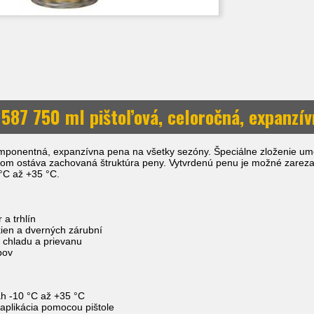
 587 750 ml pištoľová, celoročná, expanzí
mponentná, expanzívna pena na všetky sezóny. Špeciálne zloženie umož
čom ostáva zachovaná štruktúra peny. Vytvrdenú penu je možné zarezať, br
 °C až +35 °C.
 a trhlín
kien a dverných zárubní
u, chladu a prievanu
pov
ah -10 °C až +35 °C
 aplikácia pomocou pištole