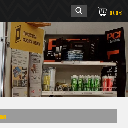
0,00 €
vna