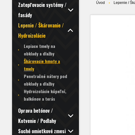
Úvod
Lepenie / Šk
Zatepľovacie systémy /
fasády
Lepenie / Škárovanie /
Hydroizolácie
Lepiace tmely na
obklady a dlažby
Škárovacie hmoty a
tmely
Penetračné nátery pod
obklady a dlažby
Hydroizolácie kúpeľní,
balkónov a terás
Oprava betónov /
Kotvenie / Podlahy
Suché omietkové zmesi