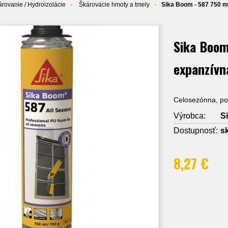
árovanie / Hydroizolácie
Škárovacie hmoty a tmely
Sika Boom - 587 750 ml
Sika Boom
expanzívn
Celosezónna, pol
Výrobca:
Si
Dostupnosť:
s
8,27 €