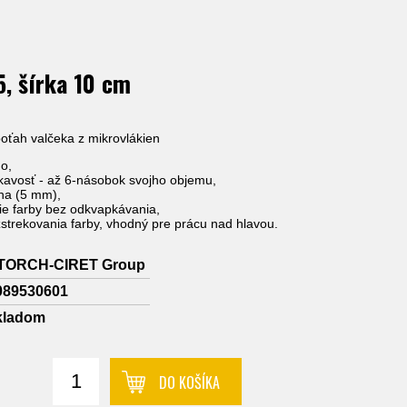
5, šírka 10 cm
poťah valčeka z mikrovlákien
o,
kavosť - až 6-násobok svojho objemu,
kna (5 mm),
ie farby bez odkvapkávania,
zstrekovania farby, vhodný pre prácu nad hlavou.
TORCH-CIRET Group
089530601
kladom
DO KOŠÍKA