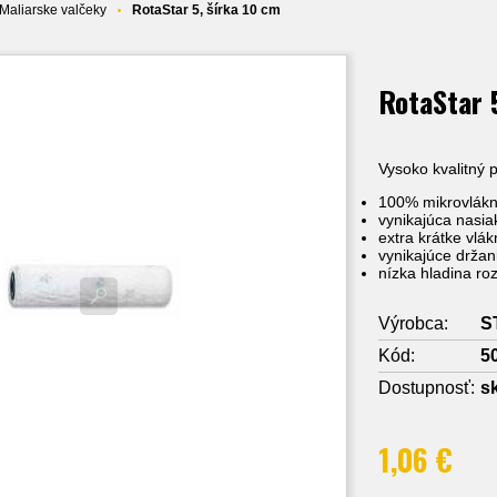
Maliarske valčeky
RotaStar 5, šírka 10 cm
RotaStar 
Vysoko kvalitný 
100% mikrovlákn
vynikajúca nasia
extra krátke vlá
vynikajúce držan
nízka hladina ro
Výrobca:
S
Kód:
5
Dostupnosť:
s
1,06 €