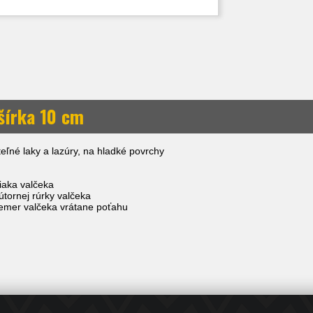
 šírka 10 cm
teľné laky a lazúry, na hladké povrchy
iaka valčeka
tornej rúrky valčeka
emer valčeka vrátane poťahu